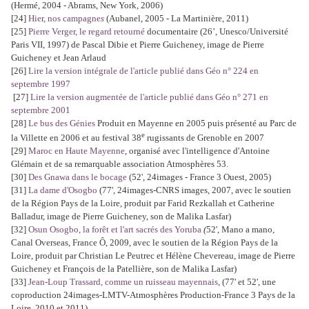
(Hermé, 2004 - Abrams, New York, 2006)
[24]
Hier, nos campagne
s
(Aubanel, 2005 - La Martinière, 2011)
[25]
Pierre Verger, le regard retourné
documentaire (26’, Unesco/Université
Paris VII, 1997) de Pascal Dibie et Pierre Guicheney, image de Pierre
Guicheney et Jean Arlaud
[26]
Lire la version intégrale de l'article publié dans Géo n° 224 en
septembre 1997
[27]
Lire la version augmentée de l'article publié dans Géo n° 271 en
septembre 2001
[28]
Le bus des Génies
Produit en Mayenne en 2005 puis présenté au Parc de
e
la Villette en 2006 et au festival 38
rugissants de Grenoble en 2007
[29]
Maroc en Haute Mayenne
, organisé avec l'intelligence d'Antoine
Glémain et de sa remarquable association Atmosphères 53.
[30]
Des Gnawa dans le bocage
(52', 24images - France 3 Ouest, 2005)
[31]
La dame d'Osogbo
(77', 24images-CNRS images, 2007, avec le soutien
de la Région Pays de la Loire, produit par Farid Rezkallah et Catherine
Balladur, image de Pierre Guicheney, son de Malika Lasfar)
[32]
Osun Osogbo, la forêt et l'art sacrés des Yoruba
(
52', Mano a mano,
Canal Overseas, France Ô, 2009, avec le soutien de la Région Pays de la
Loire, produit par Christian Le Peutrec et Hélène Chevereau, image de Pierre
Guicheney et François de la Patellière, son de Malika Lasfar)
[33]
Jean-Loup Trassard, comme un ruisseau mayennais
,
(77' et 52', une
coproduction 24images-LMTV-Atmosphères Production-France 3 Pays de la
Loire, 2010 et 2011)