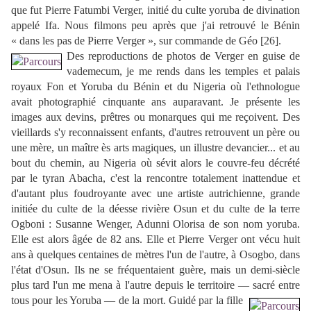
que fut Pierre Fatumbi Verger, initié du culte yoruba de divination
appelé Ifa. Nous filmons peu après que j'ai retrouvé le Bénin
« dans les pas de Pierre Verger », sur commande de Géo [26].
Des reproductions de photos de Verger en guise de
vademecum, je me rends dans les temples et palais
royaux Fon et Yoruba du Bénin et du Nigeria où l'ethnologue
avait photographié cinquante ans auparavant. Je présente les
images aux devins, prêtres ou monarques qui me reçoivent. Des
vieillards s'y reconnaissent enfants, d'autres retrouvent un père ou
une mère, un maître ès arts magiques, un illustre devancier... et au
bout du chemin, au Nigeria où sévit alors le couvre-feu décrété
par le tyran Abacha, c'est la rencontre totalement inattendue et
d'autant plus foudroyante avec une artiste autrichienne, grande
initiée du culte de la déesse rivière Osun et du culte de la terre
Ogboni : Susanne Wenger, Adunni Olorisa de son nom yoruba.
Elle est alors âgée de 82 ans. Elle et Pierre Verger ont vécu huit
ans à quelques centaines de mètres l'un de l'autre, à Osogbo, dans
l'état d'Osun. Ils ne se fréquentaient guère, mais un demi-siècle
plus tard l'un me mena à l'autre depuis le territoire
—
sacré entre
tous pour les Yoruba
—
de la mort.
Guidé par la fille