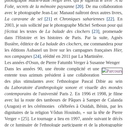
photographe Marie-Paule Nègre avec qui je signerai le livre
À la
Folie, secrets de la mémoire paysanne
[20]
. De ma collaboration
avec le photographe Jean-Luc Manaud naîtront deux autres livres,
La caravane de sel
[21]
et
Chroniques sahariennes
[22]
. En
2003, je suis sollicité par le photographe Michel Setboun pour qui
j'écrirai les textes de
La balade des clochers
[23]
,
promenade
dans l'Histoire et les histoires de Paris. Par la suite, Agnès
Busière, éditrice de
La balade
des clochers,
me commandera pour
les éditions Aubanel un livre sur les campagnes françaises
Hier,
nos campagnes
[24]
, réédité en 2011 par La Martinière.
Les années d'Osun, de Pierre Fatumbi Verger à Susanne Wenger
Dans les années 90, une étroite complicité et une
entente tous azimuts président à une collaboration
des plus stimulantes avec l'ethnologue Pascal Dibie au sein
du
Laboratoire d'anthropologie sonore et visuelle des mondes
contemporains
de l'université Paris 2. En 1996 et 1998, je filme
avec lui la route des tambours de Pâques à Samper de Calanda
(Aragon) et les cérémonies célébrées à Ouidah, Bénin, par les
dignitaires de la religion Vôdun Houindo, « sur la tête de Pierre
Verger »
[25]
. Le tournage a lieu en 1997, année suivant le décès
de ce luminaire de l'ethnologie participante et de la photographie