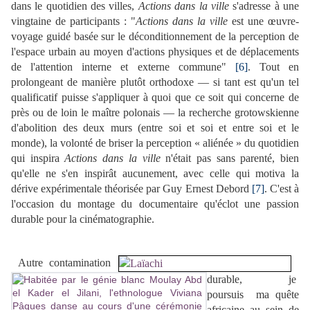
dans le quotidien des villes,
Actions dans la ville
s'adresse à une
vingtaine de participants : "
Actions dans la ville
est une œuvre-
voyage guidé basée sur le déconditionnement de la perception de
l'espace urbain au moyen d'actions physiques et de déplacements
de l'attention interne et externe commune"
[6]
. Tout en
prolongeant de manière plutôt orthodoxe — si tant est qu'un tel
qualificatif puisse s'appliquer à quoi que ce soit qui concerne de
près ou de loin le maître polonais — la recherche grotowskienne
d'abolition des deux murs (entre soi et soi et entre soi et le
monde), la volonté de briser la perception « aliénée » du quotidien
qui inspira
Actions dans la ville
n'était pas sans parenté, bien
qu'elle ne s'en inspirât aucunement, avec celle qui motiva la
dérive expérimentale théorisée par Guy Ernest Debord
[7]
. C'est à
l'occasion du montage du documentaire qu'éclot une passion
durable pour la cinématographie.
Autre
conta
mination
durable,
je
poursuis
ma quête
africaine au sein de