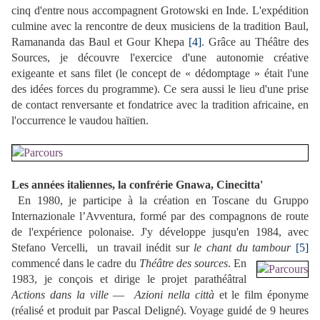
cinq d'entre nous accompagnent Grotowski en Inde. L'expédition
culmine avec la rencontre de deux musiciens de la tradition Baul,
Ramananda das Baul et Gour Khepa
[4]
. Grâce au Théâtre des
Sources, je découvre l'exercice d'une autonomie créative
exigeante et sans filet (le concept de « dédomptage » était l'une
des idées forces du programme). Ce sera aussi le lieu d'une prise
de contact renversante et fondatrice avec la tradition africaine, en
l'occurrence le vaudou haïtien.
Les années italiennes, la confrérie Gnawa, Cinecitta'
En 1980, je participe à la création en Toscane du Gruppo
Internazionale l’Avventura, formé par des compagnons de route
de l'expérience polonaise. J'y développe jusqu'en 1984, avec
Stefano Vercelli,
un travail inédit sur
le
chant du tambour
[5]
commencé dans le cadre du
Théâtre des sources
.
En
1983, je conçois et dirige le projet parathéâtral
Actions dans la ville
—
Azioni nella città
et le film éponyme
(réalisé et produit par Pascal Deligné). Voyage guidé de 9 heures