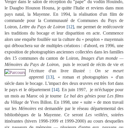
Verger dans le salon de réception du "pape" du vodûn Houindo,
le Daagbo Hounon Houna, je quitte l'Italie et reviens dans mon
pays natal, la Mayenne. En 1994, la réalisation d'un film de
commande pour la Communauté de Communes du Pays de
Loiron,
Lettre du Pays de Loiron
[12]
, me permet de redécouvrir
les traditions du bocage et leur disparition en acte. Commence
alors une enquête fouillée sur la culture du « peuplon » mayennais
qui débouchera sur de multiples créations : d'abord, en 1996, une
exposition de photographies anciennes collectées dans les familles
des 15 communes du canton de Loiron,
Images d'un monde
—
Mémoires du Pays de Loiron
,
puis le recueil de récits de vie
et
l'écriture d'un livre illustré :
On se meurt
apprenti
[13]
, « roman et photographies » d'un
siècle dans le bocage. L'impact des deux œuvres est très fort dans
le pays et le département
[14]
. En juin 1997, je m'échappe pour
un mois au Maroc où je tourne
Le bal des génies
pour
Les films
du Village
de Yves Billon. En 1998, une « suite » de mon travail
sur les
Mémoires
est demandée par le réseau départemental des
bibliothèques de la Mayenne. Ce seront
Les veillées,
soirées
itinérantes (hivers 1998-1999 et 1999-2000) au cours desquelles
six passeurs de mémoire — plusieurs d'entre eux,
paysans ou