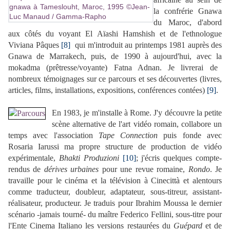
la c
onfré
rie G
nawa
du Maroc, d'abord
aux côtés du voyant El Aïashi Hamshish et de l'ethnol
ogue
Viviana Pâques
[8]
qui m'introduit au printemps 1981 auprès des
Gnawa de Marrakech, puis, de 1990 à aujourd'hui, avec la
mokadma (prêtresse/voyante) Fatna Adnan. Je livrerai de
nombreux témoignages sur ce parcours et ses découvertes (livres,
articles, films, installations, expositions, conférences contées)
[9]
.
En 1983, je m'installe à Rome. J'y découvre la petite
scène alternative de l'art vidéo romain, collabore un
temps avec l'association
Tape Connection
puis fonde avec
Rosaria Iarussi ma propre structure de production de vidéo
expérimentale,
Bhakti Produzioni
[10]
; j'écris quelques compte-
rendus de
dérives urbaines
pour une revue romaine,
Rondo
. Je
travaille pour le cinéma et la télévision à Cinecittà et alentours
comme traducteur, doubleur, adaptateur, sous-titreur, assistant-
réalisateur, producteur. Je traduis pour Ibrahim Moussa le dernier
scénario -jamais tourné- du maître Federico Fellini, sous-titre pour
l'Ente Cinema Italiano les versions restaurées du
Guépard
et de