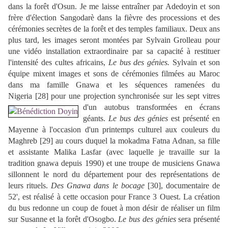
dans la forêt d'Osun. Je me laisse entraîner par Adedoyin et son
frère d'élection Sangodarè dans la fièvre des processions et des
cérémonies secrètes de la forêt et des temples familiaux. Deux ans
plus tard, les images seront montées par Sylvain Grolleau pour
une vidéo installation extraordinaire par sa capacité à restituer
l'intensité des cultes africains,
Le bus des génies.
Sylvain et son
équipe mixent images et sons de cérémonies filmées au Maroc
dans ma famille Gnawa et les séquences ramenées du
Nigeria
[28]
pour une projection synchronisée sur les sept vitres
d'un autobus transformées en écrans
géants.
Le bus des génies
est présenté en
Mayenne à l'occasion d'un printemps culturel aux couleurs du
Maghreb
[29]
au cours duquel la mokadma Fatna Adnan, sa fille
et assistante Malika Lasfar (avec laquelle je travaille sur la
tradition gnawa depuis 1990) et une troupe de musiciens Gnawa
sillonnent le nord du département pour des représentations de
leurs rituels.
Des Gnawa dans le bocage
[30]
, documentaire de
52', est réalisé à cette occasion pour France 3 Ouest. La création
du bus redonne un coup de fouet à mon désir de réaliser un film
sur Susanne et la forêt d'Osogbo.
Le bus des génies
sera présenté