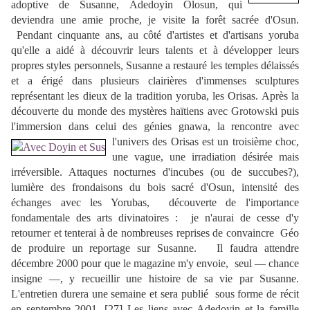
adoptive de Susanne, Adedoyin Olosun, qui
deviendra une amie proche, je visite la forêt sacrée d'Osun.
Pendant cinquante ans, au côté d'artistes et d'artisans yoruba
qu'elle a aidé à découvrir leurs talents et à développer leurs
propres styles personnels, Susanne a restauré les temples délaissés
et a érigé dans plusieurs clairières d'immenses sculptures
représentant les dieux de la tradition yoruba, les Orisas. Après la
découverte du monde des mystères haïtiens avec Grotowski puis
l'immersion dans celui des génies gnawa, la rencontre avec
l'univers des Orisas est un troisième choc,
une vague, une irradiation désirée mais
irréversible. Attaques nocturnes d'incubes (ou de succubes?),
lumière des frondaisons du bois sacré d'Osun, intensité des
échanges avec les Yorubas, découverte de l'importance
fondamentale des arts divinatoires : je n'aurai de cesse d'y
retourner et tenterai à de nombreuses reprises de convaincre Géo
de produire un reportage sur Susanne. Il faudra attendre
décembre 2000 pour que le magazine m'y envoie, seul — chance
insigne —, y recueillir une histoire de sa vie par Susanne.
L'entretien durera une semaine et sera publié sous forme de récit
en septembre 2001.
[27]
Les liens avec Adedoyin et la famille