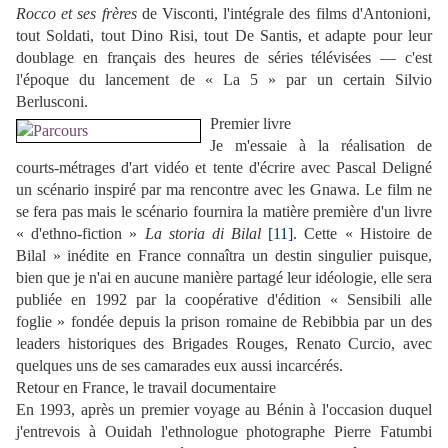
Rocco et ses frères
de Visconti, l'intégrale des films d'Antonioni,
tout Soldati, tout Dino Risi, tout De Santis, et adapte pour leur
doublage en français des heures de séries télévisées — c'est
l'époque du lancement de « La 5 » par un certain Silvio
Berlusconi.
Premier livre
Je m'essaie à la réalisation de
courts-métrages d'art vidéo et tente d'écrire avec Pascal Deligné
un scénario inspiré par ma rencontre avec les Gnawa. Le film ne
se fera pas mais le scénario fournira la matière première d'un livre
« d'ethno-fiction »
La storia di Bilal
[11]
. Cette « Histoire de
Bilal » inédite en France connaîtra un destin singulier puisque,
bien que je n'ai en aucune manière partagé leur idéologie, elle sera
publiée en 1992 par la coopérative d'édition « Sensibili alle
foglie » fondée depuis la prison romaine de Rebibbia par un des
leaders historiques des Brigades Rouges, Renato Curcio,
avec
quelques uns de ses camarades eux aussi incarcérés
.
Retour en France, le travail documentaire
En 1993, après un premier voyage au Bénin à l'occasion duquel
j'entrevois à Ouidah l'ethnologue photographe Pierre Fatumbi