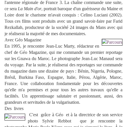
l'antenne régionale de France 3. La chaîne commande une suite,
ce sera
La Main d'or
, portrait baroque d'un guérisseur du Maine et
Loire dont le charisme m'avait conquis : Celino Luciani (2002).
Tous ces films sont produits avec un grand savoir-faire par Farid
Rezkallah, producteur de la société 24 images du Mans avec qui
je réaliserai la majorité de mes documentaires.
Avec
Géo Magazine
En 1995, je rencontre Jean-Luc Marty, rédacteur en
chef de Géo Magazine, qui me commande un premier reportage
sur les Gnawa du Maroc. Le photographe Jean-Luc Manaud sera
du voyage. Par la suite, je réaliserai des reportages sur commande
du magazine dans une dizaine de pays : Bénin, Nigeria, Pologne,
Brésil, Burkina Faso, Espagne, Italie, Pérou, Algérie, Maroc,
France. Une collaboration fondamentale pour les découvertes
qu'elle m'a permises et pour tous les autres travaux qu'elle a
facilités. Un apprentissage salutaire et passionnant, aussi, des
grandeurs et servitudes de la vulgarisation.
Des
livres
C'est
grâce à Géo
et à la directrice de son service
photo Sylvie Rebbot que je rencontre la