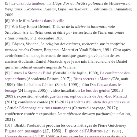
[5]
Le chant du tambour
in
L'âge d'or du théâtre polonais de Mickiewicz à
Wyspianski, Grotowski, Kantor, Lupa, Warlikowski…
, éditions de l'Amandier,
2009.
[6] Voir le film
Actions dans la ville
[7] Voir Guy Ernest Debord,
Théorie de la dérive
in
Internationale
Situationniste, bulletin central édité par les sections de l'Internationale
situationniste
, n° 2, décembre 1958
[8] Pâques, Viviana,
La religion des esclaves, recherche sur la confrérie
marocaine des Gnawa
, Bergamo : Moretti et Vitali Editori, 1991. C'est après
avoir écouté un enregistrement de musique gnawa gravé par un de ses
anciens étudiants, Daniel Morzuch, que je me mis à la recherche de Daniel
qui m'introduisit ensuite auprès de Viviana.
[9] Livres
La Storia
di Bilal
(Sensibili alle foglie, 1989),
La conférence des
sept parfums
(Accademia Editori, 2017) ;
Rites secrets au Maroc
(
Géo, août
1996), film
Le bal des Génies
(Zarafa, 1999) ; film
Des Gnawa dans le
bocag
e
(24 Images, 2005) ; vidéo installation
Le bus des génie
s
(2005 à
2009); exposition et catalogue
Gnawa, sept couleurs de Jean-Luc Manaud
(2015); conférence contée (2016-2017)
Ancêtres d'au-delà des grandes eaux
; Article
Pèlerinage aux trois montagnes
(Carnets du paysage, 2017);
conférence contée + exposition
La conférence des sept parfums
(en création,
2021).
[10] Bhakti Produzioni produira les courts métrages de Pierre Guicheney
Figura con paesaggio
(12', 1986) ;
I
l
g
ioc
o
dell'
Alba
tros
(12 ', 1987)
;
L'esprit du travail ?
(15', 1989) et deux tournées de spectacles et de rituels