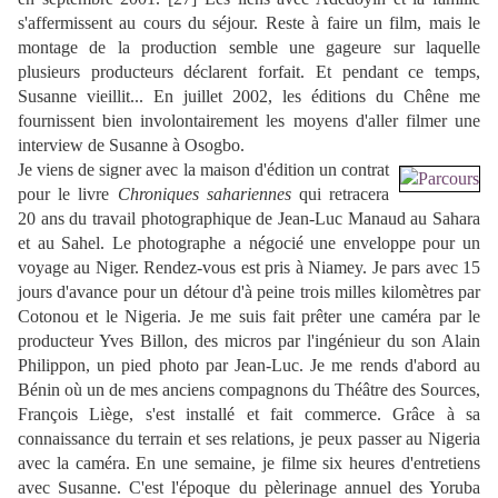
s'affermissent au cours du séjour. Reste à faire un film, mais le
montage de la production semble une gageure sur laquelle
plusieurs producteurs déclarent forfait. Et pendant ce temps,
Susanne vieillit... En juillet 2002, les éditions du Chêne me
fournissent bien involontairement les moyens d'aller filmer une
interview de Susanne à Osogbo.
Je viens de signer avec la maison d'édition un contrat
pour le livre
Chroniques sahariennes
qui retracera
20 ans du travail photographique de Jean-Luc Manaud au Sahara
et au Sahel. Le photographe a négocié une enveloppe pour un
voyage au Niger. Rendez-vous est pris à Niamey. Je pars avec 15
jours d'avance pour un détour d'à peine trois milles kilomètres par
Cotonou et le Nigeria. Je me suis fait prêter une caméra par le
producteur Yves Billon, des micros par l'ingénieur du son Alain
Philippon, un pied photo par Jean-Luc. Je me rends d'abord au
Bénin où un de mes anciens compagnons du Théâtre des Sources,
François Liège, s'est installé et fait commerce. Grâce à sa
connaissance du terrain et ses relations, je peux passer au Nigeria
avec la caméra. En une semaine, je filme six heures d'entretiens
avec Susanne. C'est l'époque du pèlerinage annuel des Yoruba