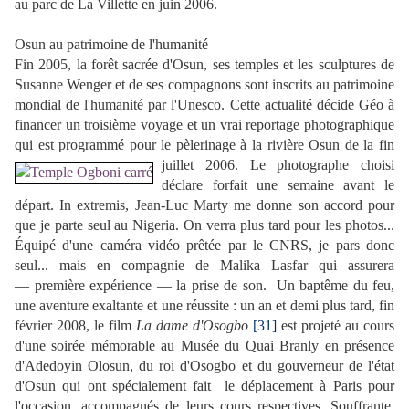
au parc de La Villette en juin 2006.
Osun au patrimoine de l'humanité
Fin 2005, la forêt sacrée d'Osun, ses temples et les sculptures de
Susanne Wenger et de ses compagnons sont inscrits au patrimoine
mondial de l'humanité par l'Unesco. Cette actualité décide Géo à
financer un troisième voyage et un vrai reportage photographique
qui est programmé pour le pèlerinage à la rivière Osun de la fin
juillet 2006.
Le photographe choisi
déclare forfait une semaine avant le
départ. In extremis, Jean-Luc Marty me donne son accord pour
que je parte seul au Nigeria. On verra plus tard pour les photos...
Équipé d'une caméra vidéo prêtée par le CNRS, je pars donc
seul... mais en compagnie de Malika Lasfar qui assurera
— première expérience — la prise de son. Un baptême du feu,
une aventure exaltante et une réussite : un an et demi plus tard, fin
février 2008, le film
La dame d'Osogbo
[31]
est projeté au cours
d'une soirée mémorable au Musée du Quai Branly en présence
d'Adedoyin Olosun, du roi d'Osogbo et du gouverneur de l'état
d'Osun qui ont spécialement fait le déplacement à Paris pour
l'occasion, accompagnés de leurs cours respectives. Souffrante,