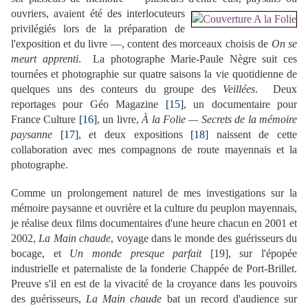
ouvriers, avaient été des interlocuteurs
privilégiés lors de la préparation de
l'exposition et du livre —, content des morceaux choisis de
On se
meurt apprenti
. La photographe Marie-Paule Nègre suit ces
tournées et photographie sur quatre saisons la vie quotidienne de
quelques uns des conteurs du groupe des
Veillées
. Deux
reportages pour Géo Magazine
[15]
, un documentaire pour
France Culture
[16]
, un livre,
À la Folie
—
Secrets de la mémoire
paysanne
[17]
, et deux expositions
[18]
naissent de cette
collaboration avec mes compagnons de route mayennais et la
photographe.
Comme un prolongement naturel de mes investigations sur la
mémoire paysanne et ouvrière et la culture du peuplon mayennais,
je réalise deux films documentaires d'une heure chacun en 2001 et
2002,
La Main chaude
, voyage dans le monde des guérisseurs du
bocage, et
Un monde presque parfait
[19]
, sur l'épopée
industrielle et paternaliste de la fonderie Chappée de Port-Brillet.
Preuve s'il en est de la vivacité de la croyance dans les pouvoirs
des guérisseurs,
La Main chaude
bat un record d'audience sur