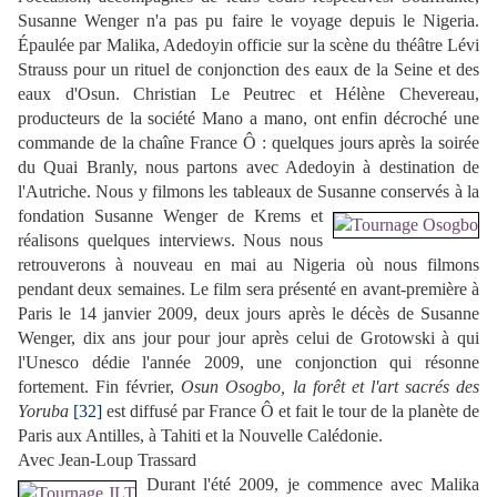
Susanne Wenger n'a pas pu faire le voyage depuis le Nigeria.
Épaulée par Malika, Adedoyin officie sur la scène du théâtre Lévi
Strauss pour un rituel de conjonction des eaux de la Seine et des
eaux d'Osun. Christian Le Peutrec et Hélène Chevereau,
producteurs de la société Mano a mano, ont enfin décroché une
commande de la chaîne France Ô : quelques jours après la soirée
du Quai Branly, nous partons
avec Adedoyin
à destination de
l'Autriche. Nous y filmons les tableaux de Susanne conservés à la
fondation Susanne Wenger de Krems et
réalisons quelques interviews. Nous nous
retrouverons à nouveau en mai au Nigeria où nous filmons
pendant deux semaines. Le film sera présenté en avant-première à
Paris le 14 janvier 2009, deux jours après le décès de Susanne
Wenger, dix ans jour pour jour après celui de Grotowski à qui
l'Unesco dédie l'année 2009, une conjonction qui résonne
fortement. Fin février,
Osun Osogbo, la forêt et l'art sacrés des
Yoruba
[32]
est diffusé par France Ô et fait le tour de la planète de
Paris aux Antilles, à Tahiti et la Nouvelle Calédonie.
Avec Jean-Loup Trassard
Durant l'été 2009, je commence avec Malika