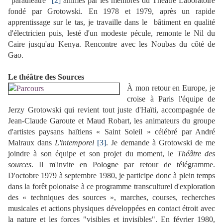
"parathéâtre"
[2]
animés par les membres du Théâtre Laboratoire
fondé par Grotowski. En 1978 et 1979, après un rapide
apprentissage sur le tas, je travaille dans le bâtiment en qualité
d'électricien puis, lesté d'un modeste pécule, remonte le Nil du
Caire jusqu'au Kenya. Rencontre avec les Noubas du côté de
Gao.
Le théâtre des Sources
À mon retour en Europe, je
croise à Paris l'équipe de
Jerzy Grotowski qui revient tout juste d'Haïti, accompagnée de
Jean-Claude Garoute et Maud Robart, les animateurs du groupe
d'artistes paysans haïtiens « Saint Soleil » célébré par André
Malraux dans
L'intemporel
[3]
. Je demande à Grotowski de me
joindre à son équipe et son projet du moment, le
Théâtre des
sources
. Il m'invite en Pologne par retour de télégramme.
D'octobre 1979 à septembre 1980, je participe donc à plein temps
dans la forêt polonaise à ce programme transculturel d'exploration
des « techniques des sources », marches, courses, recherches
musicales et actions physiques développées en contact étroit avec
la nature et les forces "visibles et invisibles". En février 1980,