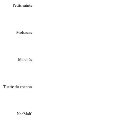
Petits saints
Moissons
Marchés
Tuerie du cochon
Not'Maît'