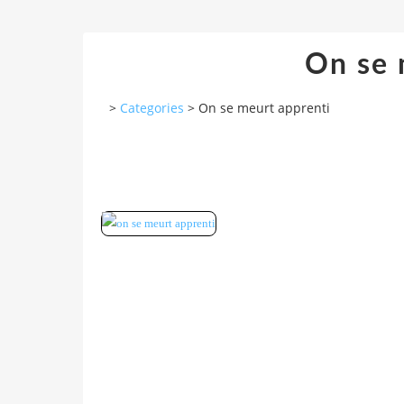
On se 
>
Categories
>
On se meurt apprenti