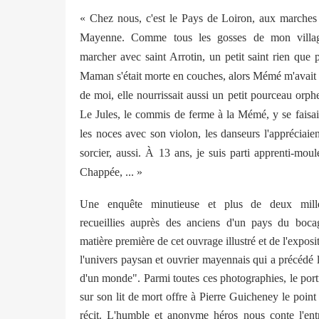
« Chez nous, c'est le Pays de Loiron, aux marches
Mayenne. Comme tous les gosses de mon village
marcher avec saint Arrotin, un petit saint rien que 
Maman s'était morte en couches, alors Mémé m'avait r
de moi, elle nourrissait aussi un petit pourceau orph
Le Jules, le commis de ferme à la Mémé, y se faisai
les noces avec son violon, les danseurs l'appréciaien
sorcier, aussi.
À
13 ans, je suis parti apprenti-moul
Chappée, ... »
Une enquête minutieuse et plus de deux mille
recueillies auprès des anciens d'un pays du boca
matière première de cet ouvrage illustré et de l'exposit
l'univers paysan et ouvrier mayennais qui a précédé l
d'un monde". Parmi toutes ces photographies, le port
sur son lit de mort offre à Pierre Guicheney le point
récit. L'humble et anonyme héros nous conte l'en