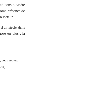
nditions ouvrière
l'omniprésence de
n lecteur.
d'un siècle dans
ose en plus : la
e, vous pouvez
port)