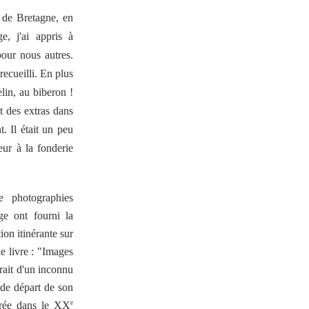
 de Bretagne, en
, j'ai appris à
pour nous autres.
ecueilli. En plus
elin, au biberon !
t des extras dans
t. Il était un peu
eur à la fonderie
 photographies
ge ont fourni la
ion itinérante sur
e livre : "Images
rait d'un inconnu
 de départ de son
trée dans le XX
e