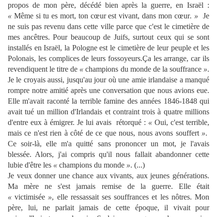
propos de mon père, décédé bien après la guerre, en Israël :
«
Même si tu es mort, ton cœur est vivant, dans mon cœur
. »
Je
ne suis pas revenu dans cette ville parce que c'est le cimetière de
mes ancêtres. Pour beaucoup de Juifs, surtout ceux qui se sont
installés en Israël, la Pologne est le cimetière de leur peuple et les
Polonais, les complices de leurs fossoyeurs.Ça les arrange, car ils
revendiquent le titre de
«
champions du monde de la souffrance
»
.
Je le croyais aussi, jusqu'au jour où une amie irlandaise a manqué
rompre notre amitié après une conversation que nous avions eue.
Elle m'avait raconté la terrible famine des années 1846-1848 qui
avait tué un million d'Irlandais et contraint trois à quatre millions
d'entre eux à émigrer. Je lui avais rétorqué :
«
Oui, c'est terrible,
mais ce n'est rien à côté de ce que nous, nous avons souffert
»
.
Ce soir-là, elle m'a quitté sans prononcer un mot, je l'avais
blessée. Alors, j'ai compris qu'il nous fallait abandonner cette
lubie d'être les
«
champions du monde
»
. (...)
Je veux donner une chance aux vivants, aux jeunes générations.
Ma mère ne s'est jamais remise de la guerre. Elle était
«
victimisée
»
, elle ressassait ses souffrances et les nôtres. Mon
père, lui, ne parlait jamais de cette époque, il vivait pour