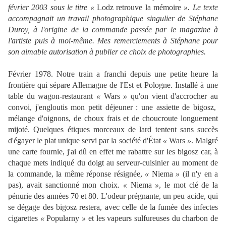
février 2003 sous le titre «
Lodz retrouve la mémoire
». Le texte
accompagnait un travail photographique singulier de Stéphane
Duroy, à l'origine de la commande passée par le magazine à
l'artiste puis à moi-même. Mes remerciements à Stéphane pour
son aimable autorisation à publier ce choix de photographies.
Février 1978. Notre train a franchi depuis une petite heure la
frontière qui sépare Allemagne de l'Est et Pologne. Installé à une
table du wagon-restaurant
«
Wars
»
qu'on vient d'accrocher au
convoi, j'engloutis mon petit déjeuner : une assiette de bigosz,
mélange d'oignons, de choux frais et de choucroute longuement
mijoté. Quelques étiques morceaux de lard tentent sans succès
d'égayer le plat unique servi par la société d'État
«
Wars
»
. Malgré
une carte fournie, j'ai dû en effet me rabattre sur les bigosz car, à
chaque mets indiqué du doigt au serveur-cuisinier au moment de
la commande, la même réponse résignée,
«
Niema
»
(il n'y en a
pas), avait sanctionné mon choix.
«
Niema
»
, le mot clé de la
pénurie des années 70 et 80. L'odeur prégnante, un peu acide, qui
se dégage des bigosz restera, avec celle de la fumée des infectes
cigarettes
«
Popularny
»
et les vapeurs sulfureuses du charbon de