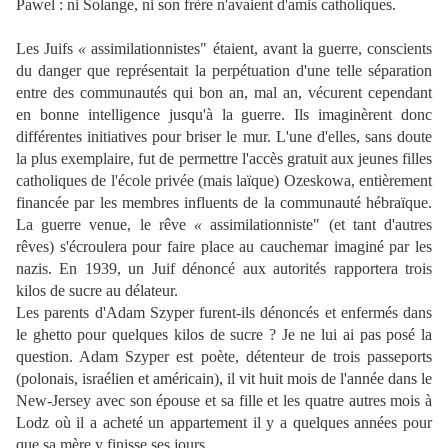
Pawel : ni Solange, ni son frère n'avaient d'amis catholiques.
Les Juifs
«
assimilationnistes" étaient, avant la guerre, conscients
du danger que représentait la perpétuation d'une telle séparation
entre des communautés qui bon an, mal an, vécurent cependant
en bonne intelligence jusqu'à la guerre. Ils imaginèrent donc
différentes initiatives pour briser le mur. L'une d'elles, sans doute
la plus exemplaire, fut de permettre l'accès gratuit aux jeunes filles
catholiques de l'école privée (mais laïque) Ozeskowa, entièrement
financée par les membres influents de la communauté hébraïque.
La guerre venue, le rêve
«
assimilationniste" (et tant d'autres
rêves) s'écroulera pour faire place au cauchemar imaginé par les
nazis. En 1939, un Juif dénoncé aux autorités rapportera trois
kilos de sucre au délateur.
Les parents d'Adam Szyper furent-ils dénoncés et enfermés dans
le ghetto pour quelques kilos de sucre ? Je ne lui ai pas posé la
question. Adam Szyper est poète, détenteur de trois passeports
(polonais, israélien et américain), il vit huit mois de l'année dans le
New-Jersey avec son épouse et sa fille et les quatre autres mois à
Lodz où il a acheté un appartement il y a quelques années pour
que sa mère y finisse ses jours.