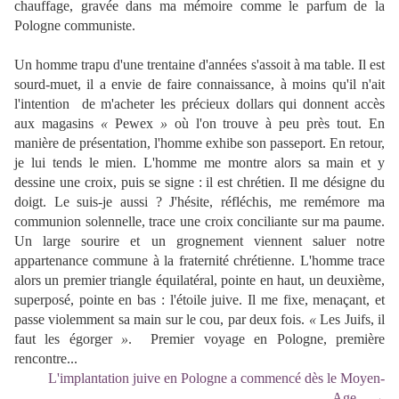
chauffage, gravée dans ma mémoire comme le parfum de la
Pologne communiste.
Un homme trapu d'une trentaine d'années s'assoit à ma table. Il est
sourd-muet, il a envie de faire connaissance, à moins qu'il n'ait
l'intention de m'acheter les précieux dollars qui donnent accès
aux magasins
«
Pewex
»
où l'on trouve à peu près tout. En
manière de présentation, l'homme exhibe son passeport. En retour,
je lui tends le mien. L'homme me montre alors sa main et y
dessine une croix, puis se signe : il est chrétien. Il me désigne du
doigt. Le suis-je aussi ? J'hésite, réfléchis, me remémore ma
communion solennelle, trace une croix conciliante sur ma paume.
Un large sourire et un grognement viennent saluer notre
appartenance commune à la fraternité chrétienne. L'homme trace
alors un premier triangle équilatéral, pointe en haut, un deuxième,
superposé, pointe en bas : l'étoile juive. Il me fixe, menaçant, et
passe violemment sa main sur le cou, par deux fois.
«
Les Juifs, il
faut les égorger
»
. Premier voyage en Pologne, première
rencontre...
L'implantation juive en Pologne a commencé dès le Moyen-
Age…
→