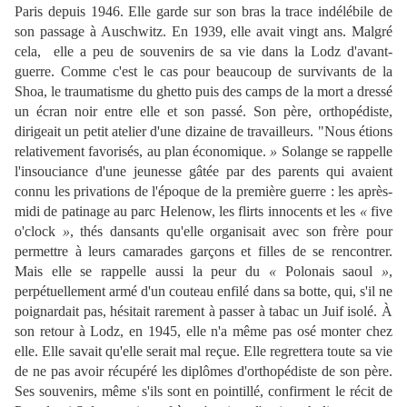
Paris depuis 1946. Elle garde sur son bras la trace indélébile de
son passage à Auschwitz. En 1939, elle avait vingt ans. Malgré
cela, elle a peu de souvenirs de sa vie dans la Lodz d'avant-
guerre. Comme c'est le cas pour beaucoup de survivants de la
Shoa, le traumatisme du ghetto puis des camps de la mort a dressé
un écran noir entre elle et son passé. Son père, orthopédiste,
dirigeait un petit atelier d'une dizaine de travailleurs. "Nous étions
relativement favorisés, au plan économique.
»
Solange se rappelle
l'insouciance d'une jeunesse gâtée par des parents qui avaient
connu les privations de l'époque de la première guerre : les après-
midi de patinage au parc Helenow, les flirts innocents et les
«
five
o'clock
»
, thés dansants qu'elle organisait avec son frère pour
permettre à leurs camarades garçons et filles de se rencontrer.
Mais elle se rappelle aussi la peur du
«
Polonais saoul
»
,
perpétuellement armé d'un couteau enfilé dans sa botte, qui, s'il ne
poignardait pas, hésitait rarement à passer à tabac un Juif isolé. À
son retour à Lodz, en 1945, elle n'a même pas osé monter chez
elle. Elle savait qu'elle serait mal reçue. Elle regrettera toute sa vie
de ne pas avoir récupéré les diplômes d'orthopédiste de son père.
Ses souvenirs, même s'ils sont en pointillé, confirment le récit de