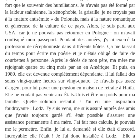
fort que le souvenir des humiliations. Je n'avais pas été formé par
la laideur stalinienne, la xénophobie, la grisaille, je ne croyais pas
à la
«
nature antisémite
»
du Polonais, mais à la nature romantique
et généreuse de la culture de ce pays. Alors, je suis parti aux
USA, car je ne pouvais pas retourner en Pologne : on m'avait
confisqué mon passeport. Pendant des années, j'y ai exercé la
profession de réceptionniste dans différents hôtels. Ça me laissait
du temps pour écrire ma poésie et je n'étais obligé de faire de
courbettes à personne. Après le décès de mon père, ma mère me
rejoignait quatre ou cinq mois par an en Amérique. Et puis, en
1989, elle est devenue complètement dépendante, il lui fallait des
soins vingt-quatre heures sur vingt-quatre. Je n'avais pas assez
d'argent pour lui payer une pension en maison de retraite à Haïfa.
Elle ne voulait pas venir aux États-Unis et être un poids pour ma
famille. Quelle solution restait-il ? J'ai eu une inspiration
foudroyante : Lodz. J'y suis venu, me suis assuré auprès des amis
que j'avais toujours gardé s'il était possible d'assurer une
assistance permanente à ma mère. J'ai fait mes calculs, je pouvais
me le permettre. Enfin, je lui ai demandé si elle était d'accord.
Incroyable: elle l'était ! Je l'ai donc installée à Lodz. Elle a