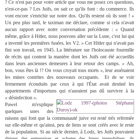
? Ce n'est pas pour votre article que vous me posez ces questions,
n'est-ce-pas ? Les Juifs, on sait ce qu'ils font : du commerce. Ils
vont encore s'enrichir sur notre dos. Qu'ils restent où ils sont !
»
Un peu plus tard, le taximan me déclare, comme si cela n'avait
aucun rapport avec notre conversation précédente :
«
Quand
même, grâce à Hitler, nous pouvons aller sur la Lune, c'est lui qui
a inventé les premières fusées, les V2.
»
Cet Hitler qui n'avait pas
fini son travail, en 1945. La littérature sur l'holocauste fourmille
de récits qui content la manière dont les Juifs ont été accueillis
dans leurs anciennes demeures à leur retour des camps.
«
Ah,
bon, vous êtes là !? On vous croyait tous morts
»
, leur assénaient
les mines contrites des nouveaux occupants. Et de se voir
fermement éconduits par ceux à qui l'État avait destiné les
appartements d'importuns qui n'auraient pas dû survivre à la
«
désinfection
»
.
Pawel m'explique
quelques unes des
raisons qui font que la communauté juive est resté très refermée
sur elle-même et qu'ainsi, peu de liens se sont créés avec le reste
de la population. Si au siècle dernier, à Lodz, les Juifs pouvaient
diriger des entreprises et acheter des biens immobiliers, ils