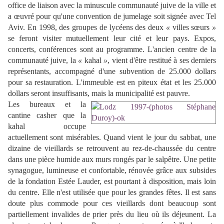
office de liaison avec la minuscule communauté juive de la ville et
a œuvré pour qu'une convention de jumelage soit signée avec Tel
Aviv. En 1998, des groupes de lycéens des deux
«
villes sœurs
»
se feront visiter mutuellement leur cité et leur pays. Expos,
concerts, conférences sont au programme. L'ancien centre de la
communauté juive, la
«
kahal
»
, vient d'être restitué à ses derniers
représentants, accompagné d'une subvention de 25.000 dollars
pour sa restauration. L'immeuble est en piteux état et les 25.000
dollars seront insuffisants, mais la municipalité est pauvre.
Les bureaux et la
cantine casher que la
kahal occupe
actuellement sont misérables. Quand vient le jour du sabbat, une
dizaine de vieillards se retrouvent au rez-de-chaussée du centre
dans une pièce humide aux murs rongés par le salpêtre. Une petite
synagogue, lumineuse et confortable, rénovée grâce aux subsides
de la fondation Estée Lauder, est pourtant à disposition, mais loin
du centre. Elle n'est utilisée que pour les grandes fêtes. Il est sans
doute plus commode pour ces vieillards dont beaucoup sont
partiellement invalides de prier près du lieu où ils déjeunent. La