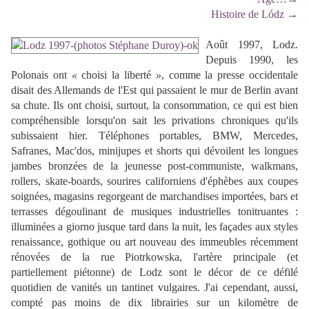
Histoire de Lódz
→
Août 1997, Lodz.
Depuis 1990, les
Polonais ont
«
choisi la liberté
»
, comme la presse occidentale
disait des Allemands de l'Est qui passaient le mur de Berlin avant
sa chute. Ils ont choisi, surtout, la consommation, ce qui est bien
compréhensible lorsqu'on sait les privations chroniques qu'ils
subissaient hier. Téléphones portables, BMW, Mercedes,
Safranes, Mac'dos, minijupes et shorts qui dévoilent les longues
jambes bronzées de la jeunesse post-communiste, walkmans,
rollers, skate-boards, sourires californiens d'éphèbes aux coupes
soignées, magasins regorgeant de marchandises importées, bars et
terrasses dégoulinant de musiques industrielles tonitruantes :
illuminées a giorno jusque tard dans la nuit, les façades aux styles
renaissance, gothique ou art nouveau des immeubles récemment
rénovées de la rue Piotrkowska, l'artère principale (et
partiellement piétonne) de Lodz sont le décor de ce défilé
quotidien de vanités un tantinet vulgaires. J'ai cependant, aussi,
compté pas moins de dix librairies sur un kilomètre de