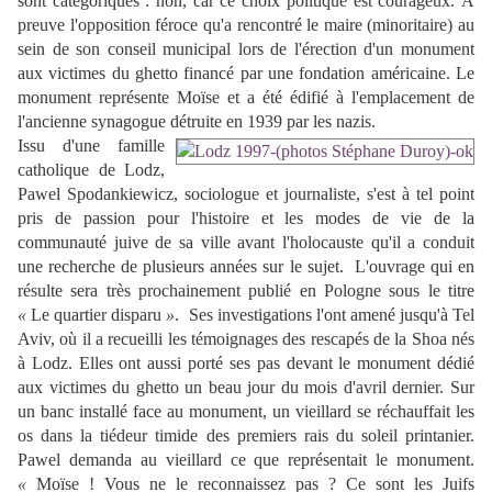
sont catégoriques : non, car ce choix politique est courageux. À
preuve l'opposition féroce qu'a rencontré le maire (minoritaire) au
sein de son conseil municipal lors de l'érection d'un monument
aux victimes du ghetto financé par une fondation américaine. Le
monument représente Moïse et a été édifié à l'emplacement de
l'ancienne synagogue détruite en 1939 par les nazis.
Issu d'une famille
catholique de Lodz,
Pawel Spodankiewicz, sociologue et journaliste, s'est à tel point
pris de passion pour l'histoire et les modes de vie de la
communauté juive de sa ville avant l'holocauste qu'il a conduit
une recherche de plusieurs années sur le sujet. L'ouvrage qui en
résulte sera très prochainement publié en Pologne sous le titre
«
Le quartier disparu
»
. Ses investigations l'ont amené jusqu'à Tel
Aviv, où il a recueilli les témoignages des rescapés de la Shoa nés
à Lodz. Elles ont aussi porté ses pas devant le monument dédié
aux victimes du ghetto un beau jour du mois d'avril dernier. Sur
un banc installé face au monument, un vieillard se réchauffait les
os dans la tiédeur timide des premiers rais du soleil printanier.
Pawel demanda au vieillard ce que représentait le monument.
«
Moïse ! Vous ne le reconnaissez pas ? Ce sont les Juifs