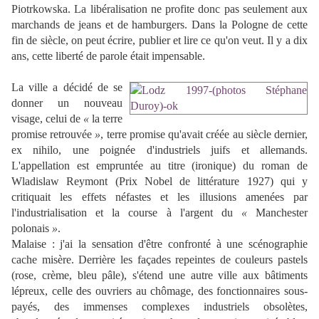
Piotrkowska. La libéralisation ne profite donc pas seulement aux
marchands de jeans et de hamburgers. Dans la Pologne de cette
fin de siècle, on peut écrire, publier et lire ce qu'on veut. Il y a dix
ans, cette liberté de parole était impensable.
La ville a décidé de se
donner un nouveau
visage, celui de
«
la terre
promise retrouvée
»
, terre promise qu'avait créée au siècle dernier,
ex nihilo, une poignée d'industriels juifs et allemands.
L'appellation est empruntée au titre (ironique) du roman de
Wladislaw Reymont (Prix Nobel de littérature 1927) qui y
critiquait les effets néfastes et les illusions amenées par
l'industrialisation et la course à l'argent du
«
Manchester
polonais
»
.
Malaise : j'ai la sensation d'être confronté à une scénographie
cache misère. Derrière les façades repeintes de couleurs pastels
(rose, crème, bleu pâle), s'étend une autre ville aux bâtiments
lépreux, celle des ouvriers au chômage, des fonctionnaires sous-
payés, des immenses complexes industriels obsolètes,