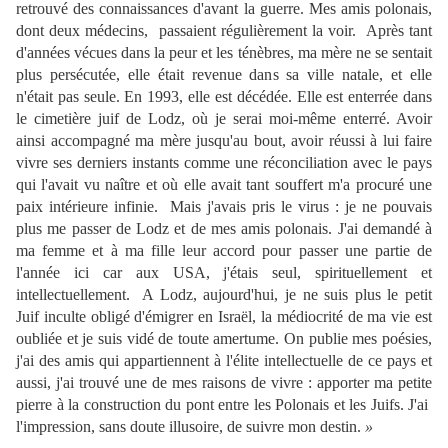
retrouvé des connaissances d'avant la guerre. Mes amis polonais,
dont deux médecins, passaient régulièrement la voir. Après tant
d'années vécues dans la peur et les ténèbres, ma mère ne se sentait
plus persécutée, elle était revenue dans sa ville natale, et elle
n'était pas seule. En 1993, elle est décédée. Elle est enterrée dans
le cimetière juif de Lodz, où je serai moi-même enterré. Avoir
ainsi accompagné ma mère jusqu'au bout, avoir réussi à lui faire
vivre ses derniers instants comme une réconciliation avec le pays
qui l'avait vu naître et où elle avait tant souffert m'a procuré une
paix intérieure infinie. Mais j'avais pris le virus : je ne pouvais
plus me passer de Lodz et de mes amis polonais. J'ai demandé à
ma femme et à ma fille leur accord pour passer une partie de
l'année ici car aux USA, j'étais seul, spirituellement et
intellectuellement. A Lodz, aujourd'hui, je ne suis plus le petit
Juif inculte obligé d'émigrer en Israël, la médiocrité de ma vie est
oubliée et je suis vidé de toute amertume. On publie mes poésies,
j'ai des amis qui appartiennent à l'élite intellectuelle de ce pays et
aussi, j'ai trouvé une de mes raisons de vivre : apporter ma petite
pierre à la construction du pont entre les Polonais et les Juifs. J'ai
l'impression, sans doute illusoire, de suivre mon destin.
»