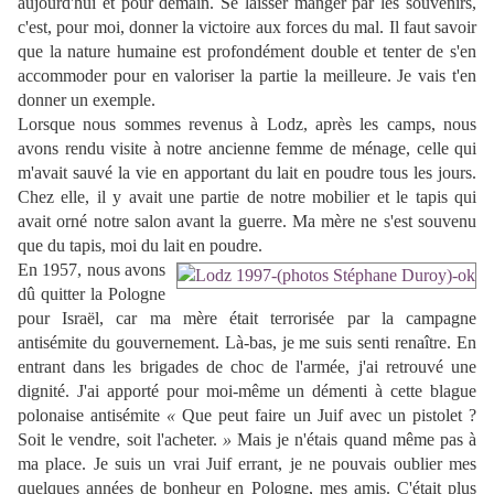
aujourd'hui et pour demain. Se laisser manger par les souvenirs,
c'est, pour moi, donner la victoire aux forces du mal. Il faut savoir
que la nature humaine est profondément double et tenter de s'en
accommoder pour en valoriser la partie la meilleure. Je vais t'en
donner un exemple.
Lorsque nous sommes revenus à Lodz, après les camps, nous
avons rendu visite à notre ancienne femme de ménage, celle qui
m'avait sauvé la vie en apportant du lait en poudre tous les jours.
Chez elle, il y avait une partie de notre mobilier et le tapis qui
avait orné notre salon avant la guerre. Ma mère ne s'est souvenu
que du tapis, moi du lait en poudre.
En 1957, nous avons
dû quitter la Pologne
pour Israël, car ma mère était terrorisée par la campagne
antisémite du gouvernement. Là-bas, je me suis senti renaître. En
entrant dans les brigades de choc de l'armée, j'ai retrouvé une
dignité. J'ai apporté pour moi-même un démenti à cette blague
polonaise antisémite
«
Que peut faire un Juif avec un pistolet ?
Soit le vendre, soit l'acheter.
»
Mais je n'étais quand même pas à
ma place. Je suis un vrai Juif errant, je ne pouvais oublier mes
quelques années de bonheur en Pologne, mes amis. C'était plus