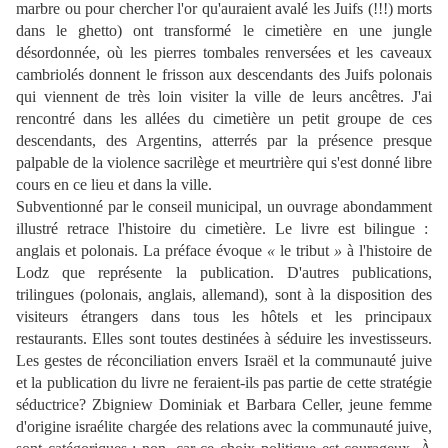
marbre ou pour chercher l'or qu'auraient avalé les Juifs (!!!) morts
dans le ghetto) ont transformé le cimetière en une jungle
désordonnée, où les pierres tombales renversées et les caveaux
cambriolés donnent le frisson aux descendants des Juifs polonais
qui viennent de très loin visiter la ville de leurs ancêtres. J'ai
rencontré dans les allées du cimetière un petit groupe de ces
descendants, des Argentins, atterrés par la présence presque
palpable de la violence sacrilège et meurtrière qui s'est donné libre
cours en ce lieu et dans la ville.
Subventionné par le conseil municipal, un ouvrage abondamment
illustré retrace l'histoire du cimetière. Le livre est bilingue :
anglais et polonais. La préface évoque
«
le tribut
»
à l'histoire de
Lodz que représente la publication. D'autres publications,
trilingues (polonais, anglais, allemand), sont à la disposition des
visiteurs étrangers dans tous les hôtels et les principaux
restaurants. Elles sont toutes destinées à séduire les investisseurs.
Les gestes de réconciliation envers Israël et la communauté juive
et la publication du livre ne feraient-ils pas partie de cette stratégie
séductrice? Zbigniew Dominiak et Barbara Celler, jeune femme
d'origine israélite chargée des relations avec la communauté juive,