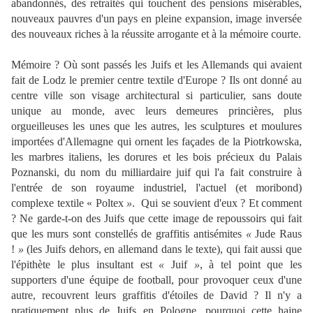
abandonnés, des retraités qui touchent des pensions misérables,
nouveaux pauvres d'un pays en pleine expansion, image inversée
des nouveaux riches à la réussite arrogante et à la mémoire courte.
Mémoire ? Où sont passés les Juifs et les Allemands qui avaient
fait de Lodz le premier centre textile d'Europe ? Ils ont donné au
centre ville son visage architectural si particulier, sans doute
unique au monde, avec leurs demeures princières, plus
orgueilleuses les unes que les autres, les sculptures et moulures
importées d'Allemagne qui ornent les façades de la Piotrkowska,
les marbres italiens, les dorures et les bois précieux du Palais
Poznanski, du nom du milliardaire juif qui l'a fait construire à
l'entrée de son royaume industriel, l'actuel (et moribond)
complexe textile « Poltex
»
. Qui se souvient d'eux ? Et comment
? Ne garde-t-on des Juifs que cette image de repoussoirs qui fait
que les murs sont constellés de graffitis antisémites
«
Jude Raus
!
»
(les Juifs dehors, en allemand dans le texte), qui fait aussi que
l'épithète le plus insultant est
«
Juif
»
, à tel point que les
supporters d'une équipe de football, pour provoquer ceux d'une
autre, recouvrent leurs graffitis d'étoiles de David ? Il n'y a
pratiquement plus de Juifs en Pologne, pourquoi cette haine