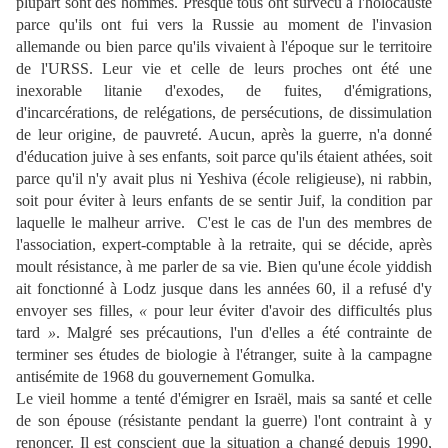
plupart sont des hommes. Presque tous ont survécu à l'holocauste
parce qu'ils ont fui vers la Russie au moment de l'invasion
allemande ou bien parce qu'ils vivaient à l'époque sur le territoire
de l'URSS. Leur vie et celle de leurs proches ont été une
inexorable litanie d'exodes, de fuites, d'émigrations,
d'incarcérations, de relégations, de persécutions, de dissimulation
de leur origine, de pauvreté. Aucun, après la guerre, n'a donné
d'éducation juive à ses enfants, soit parce qu'ils étaient athées, soit
parce qu'il n'y avait plus ni Yeshiva (école religieuse), ni rabbin,
soit pour éviter à leurs enfants de se sentir Juif, la condition par
laquelle le malheur arrive. C'est le cas de l'un des membres de
l'association, expert-comptable à la retraite, qui se décide, après
moult résistance, à me parler de sa vie. Bien qu'une école yiddish
ait fonctionné à Lodz jusque dans les années 60, il a refusé d'y
envoyer ses filles,
«
pour leur éviter d'avoir des difficultés plus
tard
»
. Malgré ses précautions, l'un d'elles a été contrainte de
terminer ses études de biologie à l'étranger, suite à la campagne
antisémite de 1968 du gouvernement Gomulka.
Le vieil homme a tenté d'émigrer en Israël, mais sa santé et celle
de son épouse (résistante pendant la guerre) l'ont contraint à y
renoncer. Il est conscient que la situation a changé depuis 1990,