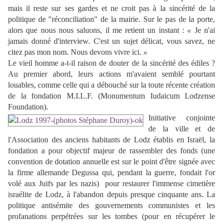
mais il reste sur ses gardes et ne croit pas à la sincérité de la
politique de "réconciliation" de la mairie. Sur le pas de la porte,
alors que nous nous saluons, il me retient un instant :
«
Je n'ai
jamais donné d'interview. C'est un sujet délicat, vous savez, ne
citez pas mon nom. Nous devons vivre ici.
»
Le vieil homme a-t-il raison de douter de la sincérité des édiles ?
Au premier abord, leurs actions m'avaient semblé pourtant
louables, comme celle qui a débouché sur la toute récente création
de la fondation M.I.L.F. (Monumentum Iudaicum Lodzense
Foundation).
Initiative conjointe
de la ville et de
l'Association des anciens habitants de Lodz établis en Israël, la
fondation a pour objectif majeur de rassembler des fonds (une
convention de dotation annuelle est sur le point d'être signée avec
la firme allemande Degussa qui, pendant la guerre, fondait l'or
volé aux Juifs par les nazis) pour restaurer l'immense cimetière
israélite de Lodz, à l'abandon depuis presque cinquante ans. La
politique antisémite des gouvernements communistes et les
profanations perpétrées sur les tombes (pour en récupérer le