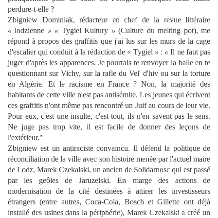
perdure-t-elle ?
Zbigniew Dominiak, rédacteur en chef de la revue littéraire
«
lodzienne
»
«
Tygiel Kultury
»
(Culture du melting pot), me
répond à propos des graffitis que j'ai lus sur les murs de la cage
d'escalier qui conduit à la rédaction de « Tygiel
»
:
«
Il ne faut pas
juger d'après les apparences. Je pourrais te renvoyer la balle en te
questionnant sur Vichy, sur la rafle du Vel' d'hiv ou sur la torture
en Algérie. Et le racisme en France ? Non, la majorité des
habitants de cette ville n'est pas antisémite. Les jeunes qui écrivent
ces graffitis n'ont même pas rencontré un Juif au cours de leur vie.
Pour eux, c'est une insulte, c'est tout, ils n'en savent pas le sens.
Ne juge pas trop vite, il est facile de donner des leçons de
l'extérieur."
Zbigniew est un antiraciste convaincu. Il défend la politique de
réconciliation de la ville avec son histoire menée par l'actuel maire
de Lodz, Marek Czekalski, un ancien de Solidarnosc qui est passé
par les geôles de Jaruzelski. En marge des actions de
modernisation de la cité destinées à attirer les investisseurs
étrangers (entre autres, Coca-Cola, Bosch et Gillette ont déjà
installé des usines dans la périphérie), Marek Czekalski a créé un