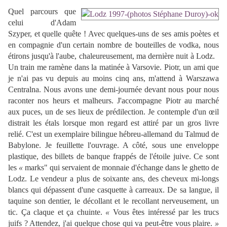
Quel parcours que
celui d'Adam
Szyper, et quelle quête ! Avec quelques-uns de ses amis poètes et
en compagnie d'un certain nombre de bouteilles de vodka, nous
étirons jusqu'à l'aube, chaleureusement, ma dernière nuit à Lodz.
Un train me ramène dans la matinée à Varsovie. Piotr, un ami que
je n'ai pas vu depuis au moins cinq ans, m'attend à Warszawa
Centralna. Nous avons une demi-journée devant nous pour nous
raconter nos heurs et malheurs. J'accompagne Piotr au marché
aux puces, un de ses lieux de prédilection. Je contemple d'un œil
distrait les étals lorsque mon regard est attiré par un gros livre
relié. C'est un exemplaire bilingue hébreu-allemand du Talmud de
Babylone. Je feuillette l'ouvrage. A côté, sous une enveloppe
plastique, des billets de banque frappés de l'étoile juive. Ce sont
les
«
marks" qui servaient de monnaie d'échange dans le ghetto de
Lodz. Le vendeur a plus de soixante ans, des cheveux mi-longs
blancs qui dépassent d'une casquette à carreaux. De sa langue, il
taquine son dentier, le décollant et le recollant nerveusement, un
tic. Ça claque et ça chuinte.
«
Vous êtes intéressé par les trucs
juifs ? Attendez, j'ai quelque chose qui va peut-être vous plaire.
»