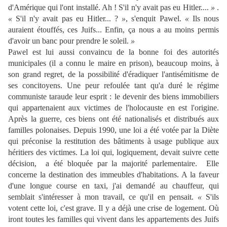
d'Amérique qui l'ont installé. Ah ! S'il n'y avait pas eu Hitler....
»
.
«
S'il n'y avait pas eu Hitler... ?
»
, s'enquit Pawel.
«
Ils nous
auraient étouffés, ces Juifs... Enfin, ça nous a au moins permis
d'avoir un banc pour prendre le soleil.
»
Pawel est lui aussi convaincu de la bonne foi des autorités
municipales (il a connu le maire en prison), beaucoup moins, à
son grand regret, de la possibilité d'éradiquer l'antisémitisme de
ses concitoyens. Une peur refoulée tant qu'a duré le régime
communiste taraude leur esprit : le devenir des biens immobiliers
qui appartenaient aux victimes de l'holocauste en est l'origine.
Après la guerre, ces biens ont été nationalisés et distribués aux
familles polonaises. Depuis 1990, une loi a été votée par la Diète
qui préconise la restitution des bâtiments à usage publique aux
héritiers des victimes. La loi qui, logiquement, devait suivre cette
décision, a été bloquée par la majorité parlementaire. Elle
concerne la destination des immeubles d'habitations. A la faveur
d'une longue course en taxi, j'ai demandé au chauffeur, qui
semblait s'intéresser à mon travail, ce qu'il en pensait.
«
S'ils
votent cette loi, c'est grave. Il y a déjà une crise de logement. Où
iront toutes les familles qui vivent dans les appartements des Juifs